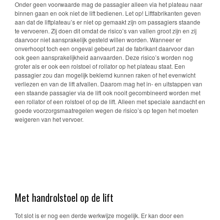
Onder geen voorwaarde mag de passagier alleen via het plateau naar
binnen gaan en ook niet de lift bedienen. Let op! Liftfabrikanten geven
aan dat de liftplateau’s er niet op gemaakt zijn om passagiers staande
te vervoeren. Zij doen dit omdat de risico’s van vallen groot zijn en zij
daarvoor niet aansprakelijk gesteld willen worden. Wanneer er
onverhoopt toch een ongeval gebeurt zal de fabrikant daarvoor dan
ook geen aansprakelijkheid aanvaarden. Deze risico’s worden nog
groter als er ook een rolstoel of rollator op het plateau staat. Een
passagier zou dan mogelijk beklemd kunnen raken of het evenwicht
verliezen en van de lift afvallen. Daarom mag het in- en uitstappen van
een staande passagier via de lift ook nooit gecombineerd worden met
een rollator of een rolstoel of op de lift. Alleen met speciale aandacht en
goede voorzorgsmaatregelen wegen de risico’s op tegen het moeten
weigeren van het vervoer.
Met handrolstoel op de lift
Tot slot is er nog een derde werkwijze mogelijk. Er kan door een