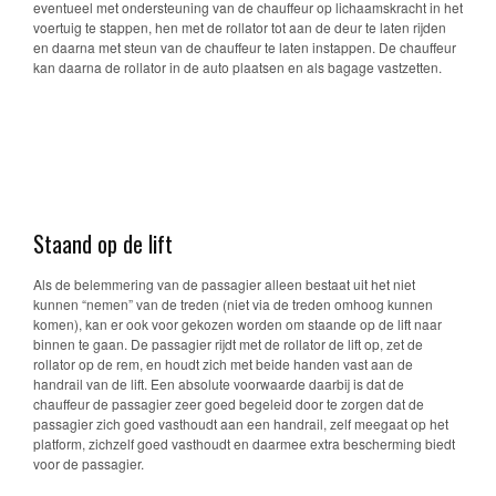
eventueel met ondersteuning van de chauffeur op lichaamskracht in het
voertuig te stappen, hen met de rollator tot aan de deur te laten rijden
en daarna met steun van de chauffeur te laten instappen. De chauffeur
kan daarna de rollator in de auto plaatsen en als bagage vastzetten.
Staand op de lift
Als de belemmering van de passagier alleen bestaat uit het niet
kunnen “nemen” van de treden (niet via de treden omhoog kunnen
komen), kan er ook voor gekozen worden om staande op de lift naar
binnen te gaan. De passagier rijdt met de rollator de lift op, zet de
rollator op de rem, en houdt zich met beide handen vast aan de
handrail van de lift. Een absolute voorwaarde daarbij is dat de
chauffeur de passagier zeer goed begeleid door te zorgen dat de
passagier zich goed vasthoudt aan een handrail, zelf meegaat op het
platform, zichzelf goed vasthoudt en daarmee extra bescherming biedt
voor de passagier.