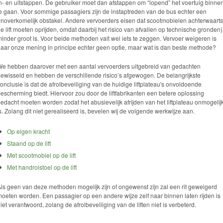
n- en uitstappen. De gebruiker moet dan afstappen om “lopend” het voertuig binne
e gaan. Voor sommige passagiers zijn de instaptreden van de bus echter een
noverkomelijk obstakel. Andere vervoerders eisen dat scootmobielen achterwaarts
e lift moeten oprijden, omdat daarbij het risico van afvallen op technische gronden)
inder groot is. Voor beide methoden valt wel iets te zeggen. Vervoer weigeren is
aar onze mening in principe echter geen optie, maar wat is dan beste methode?
e hebben daarover met een aantal vervoerders uitgebreid van gedachten
ewisseld en hebben de verschillende risico’s afgewogen. De belangrijkste
onclusie is dat de afrolbeveiliging van de huidige liftplateau's onvoldoende
escherming biedt. Hiervoor zou door de liftfabrikanten een betere oplossing
edacht moeten worden zodat het abusievelijk afrijden van het liftplateau onmogelij
s. Zolang dit niet gerealiseerd is, bevelen wij de volgende werkwijze aan.
Op eigen kracht
Staand op de lift
Met scootmobiel op de lift
Met handrolstoel op de lift
ls geen van deze methoden mogelijk zijn of ongewenst zijn zal een rit geweigerd
oeten worden. Een passagier op een andere wijze zelf naar binnen laten rijden is
iet verantwoord, zolang de afrolbeveiliging van de liften niet is verbeterd.