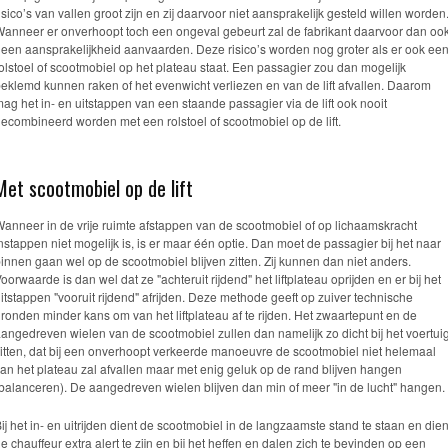
isico’s van vallen groot zijn en zij daarvoor niet aansprakelijk gesteld willen worden
anneer er onverhoopt toch een ongeval gebeurt zal de fabrikant daarvoor dan oo
een aansprakelijkheid aanvaarden. Deze risico’s worden nog groter als er ook ee
olstoel of scootmobiel op het plateau staat. Een passagier zou dan mogelijk
eklemd kunnen raken of het evenwicht verliezen en van de lift afvallen. Daarom
ag het in- en uitstappen van een staande passagier via de lift ook nooit
ecombineerd worden met een rolstoel of scootmobiel op de lift.
Met scootmobiel op de lift
anneer in de vrije ruimte afstappen van de scootmobiel of op lichaamskracht
nstappen niet mogelijk is, is er maar één optie. Dan moet de passagier bij het naar
innen gaan wel op de scootmobiel blijven zitten. Zij kunnen dan niet anders.
oorwaarde is dan wel dat ze "achteruit rijdend" het liftplateau oprijden en er bij het
itstappen "vooruit rijdend" afrijden. Deze methode geeft op zuiver technische
ronden minder kans om van het liftplateau af te rijden. Het zwaartepunt en de
angedreven wielen van de scootmobiel zullen dan namelijk zo dicht bij het voertui
itten, dat bij een onverhoopt verkeerde manoeuvre de scootmobiel niet helemaal
an het plateau zal afvallen maar met enig geluk op de rand blijven hangen
balanceren). De aangedreven wielen blijven dan min of meer "in de lucht" hangen.
ij het in- en uitrijden dient de scootmobiel in de langzaamste stand te staan en dien
e chauffeur extra alert te zijn en bij het heffen en dalen zich te bevinden op een