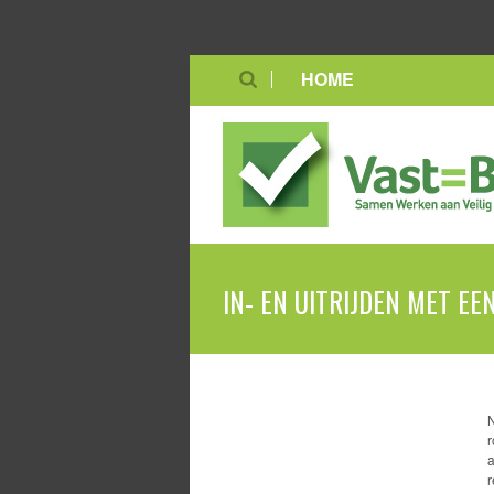
HOME
IN- EN UITRIJDEN MET E
N
r
a
r