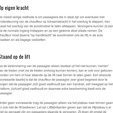
Op eigen kracht
e meest veilige methode is om passagiers die in staat zijn om eventueel met
ndersteuning van de chauffeur op lichaamskracht in het voertuig te stappen, hen
aast het voertuig van de scootmobiel te laten afstappen. Vervolgens kunnen zij da
ia de normale ingang instappen en op een gewone stoel plaats nemen. De
hauffeur moet daarna "op handkracht" de scootmobiel (via de lift) in de auto
laatsen en als bagage vastzetten.
Staand op de lift
ls de belemmering van de passagier alleen bestaat uit het niet kunnen “nemen”
an de treden (niet via de treden omhoog kunnen komen), kan er ook voor gekozen
orden om hem of haar staande op de lift naar binnen te laten gaan. Een absolute
oorwaarde daarbij is dat de chauffeur de passagier zeer goed begeleid door te
orgen dat de passagier zich goed vasthoudt aan een handrail, zelf meegaat op het
latform, zichzelf goed vasthoudt en daarmee extra bescherming biedt voor de
assagier.
nder geen voorwaarde mag de passagier alleen via het plateau naar binnen gaan
n ook niet de lift bedienen. Let op! Liftfabrikanten geven aan dat de liftplateau’s er
iet op gemaakt zijn om passagiers staande te vervoeren. Zij doen dit omdat de