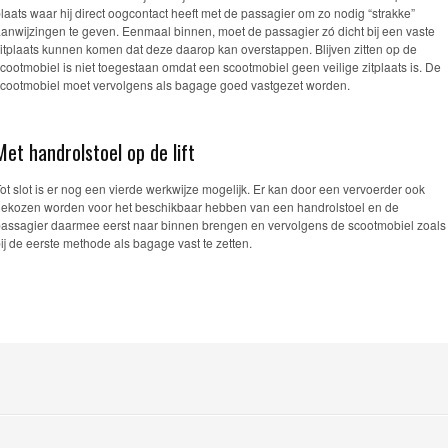
laats waar hij direct oogcontact heeft met de passagier om zo nodig “strakke”
anwijzingen te geven. Eenmaal binnen, moet de passagier zó dicht bij een vaste
itplaats kunnen komen dat deze daarop kan overstappen. Blijven zitten op de
cootmobiel is niet toegestaan omdat een scootmobiel geen veilige zitplaats is. De
cootmobiel moet vervolgens als bagage goed vastgezet worden.
Met handrolstoel op de lift
ot slot is er nog een vierde werkwijze mogelijk. Er kan door een vervoerder ook
ekozen worden voor het beschikbaar hebben van een handrolstoel en de
assagier daarmee eerst naar binnen brengen en vervolgens de scootmobiel zoals
ij de eerste methode als bagage vast te zetten.