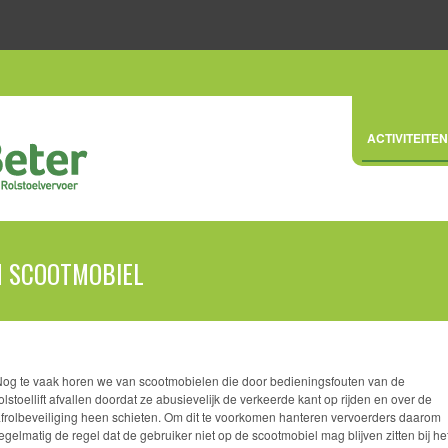
ACTIVITEITEN
EN SCOOTMOBIEL
og te vaak horen we van scootmobielen die door bedieningsfouten van de
olstoellift afvallen doordat ze abusievelijk de verkeerde kant op rijden en over de
frolbeveiliging heen schieten. Om dit te voorkomen hanteren vervoerders daarom
egelmatig de regel dat de gebruiker niet op de scootmobiel mag blijven zitten bij he